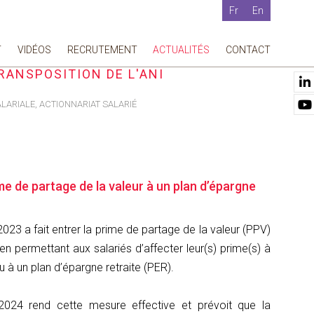
Fr
En
T
VIDÉOS
RECRUTEMENT
ACTUALITÉS
CONTACT
TIVE AU PARTAGE DE LA VALEUR : DEUX
RANSPOSITION DE L'ANI
LARIALE, ACTIONNARIAT SALARIÉ
me de partage de la valeur à un plan d’épargne
23 a fait entrer la prime de partage de la valeur (PPV)
en permettant aux salariés d’affecter leur(s) prime(s) à
u à un plan d’épargne retraite (PER).
2024 rend cette mesure effective et prévoit que la