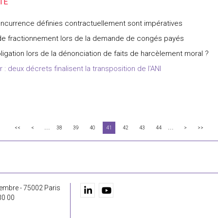
oncurrence définies contractuellement sont impératives
rs de fractionnement lors de la demande de congés payés
bligation lors de la dénonciation de faits de harcèlement moral ?
 : deux décrets finalisent la transposition de l'ANI
...
...
<<
<
38
39
40
41
42
43
44
>
>>
embre - 75002 Paris
30 00