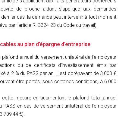
nticipé s’appliquent aux faits générateurs postérieurs
l’activité de proche aidant s’applique aux demandes
ce dernier cas, la demande peut intervenir à tout moment
évu par l’article R. 3324-23 du Code du travail).
cables au plan d’épargne d’entreprise
e plafond annuel du versement unilatéral de l’employeur
actions ou de certificats d’investissement émis par
t fixé à 2 % du PASS par an. Il est dorénavant de 3.000 €
(pouvant être portés, sous certaines conditions, à 6.000
e cette mesure en augmentant le plafond total annuel
 PASS en cas de versement unilatéral de l’employeur
 3 709,44 €).