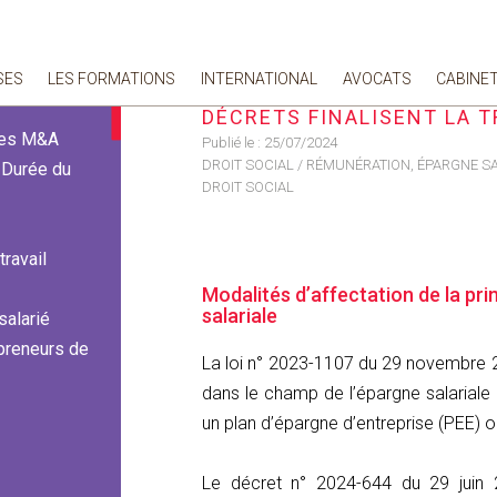
tage de la valeur : deux décrets finalisent la transposition de l'ANI
SES
LES FORMATIONS
INTERNATIONAL
AVOCATS
CABINE
CE QUI CHANGE | LOI RELA
DÉCRETS FINALISENT LA T
 des M&A
Publié le :
25/07/2024
DROIT SOCIAL
/
RÉMUNÉRATION, ÉPARGNE SA
- Durée du
DROIT SOCIAL
travail
Modalités d’affectation de la pri
salariale
salarié
 preneurs de
La loi n° 2023-1107 du 29 novembre 20
dans le champ de l’épargne salariale 
un plan d’épargne d’entreprise (PEE) o
Le décret n° 2024-644 du 29 juin 