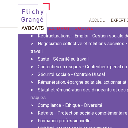
Vous êtes ici :
Actualités
Actualités Droit social
Ce qui change | Loi relative au par
ACCUEIL
EXPERTI
ACTUALITÉS DROIT SOCIAL
Restructurations - Emploi - Gestion sociale
Négociation collective et relations sociales 
travail
Santé - Sécurité au travail
Contentieux à risques - Contentieux pénal du 
Sécurité sociale - Contrôle Urssaf
Rémunération, épargne salariale, actionnariat 
Statut et rémunération des dirigeants et des
risques
Compliance - Ethique - Diversité
Retraite - Protection sociale complémentaire
Formation professionnelle