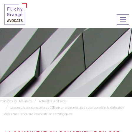
Ouvr
le
men
Vous êtes ici :
Actualités
Actualités Droit social
La consultation ponctuelle du CSE sur un projet n’est pas subordonnée et la réalisation
de la consultation sur les orientations stratégiques