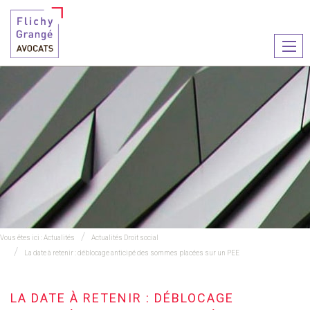
Ouvr
le
men
Vous êtes ici :
Actualités
Actualités Droit social
La date à retenir : déblocage anticipé des sommes placées sur un PEE
LA DATE À RETENIR : DÉBLOCAGE