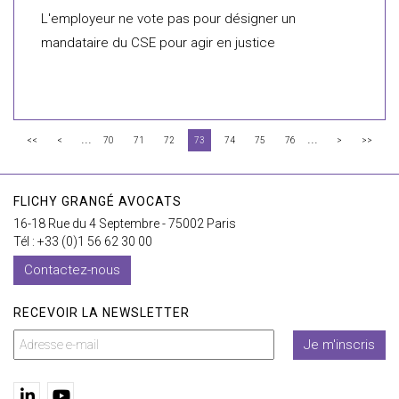
L'employeur ne vote pas pour désigner un
mandataire du CSE pour agir en justice
...
...
<<
<
70
71
72
73
74
75
76
>
>>
FLICHY GRANGÉ AVOCATS
16-18 Rue du 4 Septembre - 75002 Paris
Tél : +33 (0)1 56 62 30 00
Contactez-nous
RECEVOIR LA NEWSLETTER
Je m'inscris