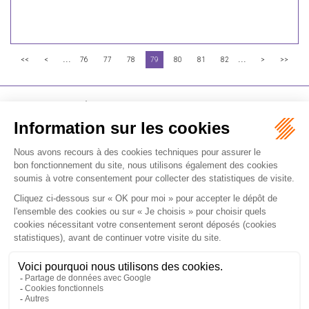
...
...
<<
<
76
77
78
79
80
81
82
>
>>
FLICHY GRANGÉ AVOCATS
16-18 Rue du 4 Septembre - 75002 Paris
Tél : +33 (0)1 56 62 30 00
Contactez-nous
RECEVOIR LA NEWSLETTER
Je m'inscris
Accueil
Expertises
Les formations
International
Avocats
Cabinet
Vidéos
Recrutement