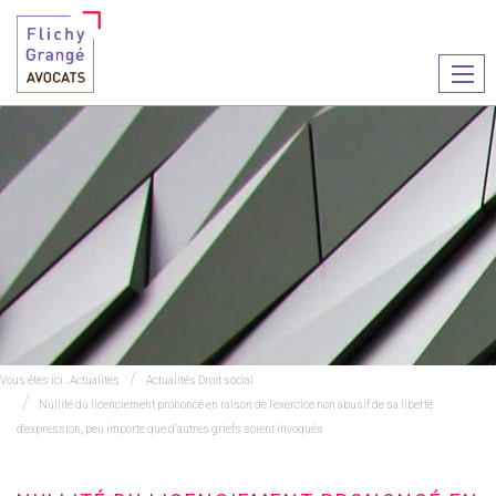
Ouvr
le
men
Vous êtes ici :
Actualités
Actualités Droit social
Nullité du licenciement prononcé en raison de l'exercice non abusif de sa liberté
d'expression, peu importe que d’autres griefs soient invoqués