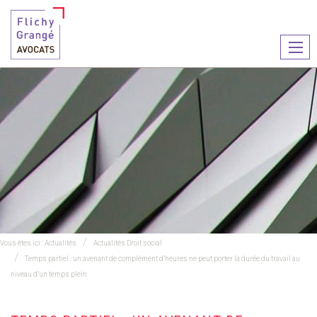
Ouvr
le
men
Vous êtes ici :
Actualités
Actualités Droit social
Temps partiel : un avenant de complément d’heures ne peut porter la durée du travail au
niveau d’un temps plein