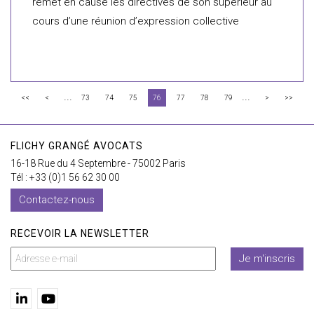
remet en cause les directives de son supérieur au
cours d’une réunion d’expression collective
...
...
<<
<
73
74
75
76
77
78
79
>
>>
FLICHY GRANGÉ AVOCATS
16-18 Rue du 4 Septembre - 75002 Paris
Tél : +33 (0)1 56 62 30 00
Contactez-nous
RECEVOIR LA NEWSLETTER
Je m'inscris