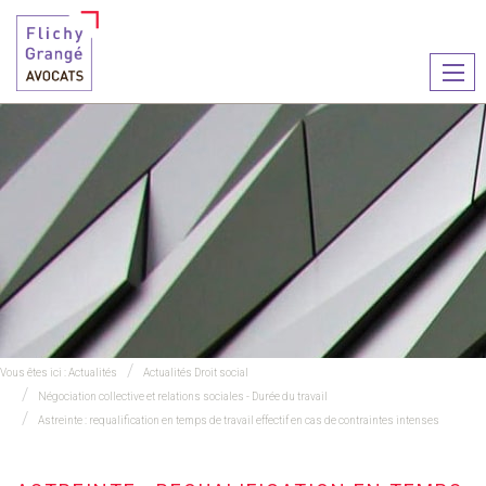
Ouvr
le
men
Vous êtes ici :
Actualités
Actualités Droit social
Négociation collective et relations sociales - Durée du travail
Astreinte : requalification en temps de travail effectif en cas de contraintes intenses