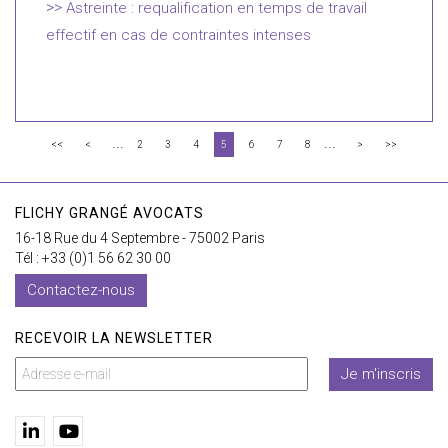
Astreinte : requalification en temps de travail
effectif en cas de contraintes intenses
...
...
<<
<
2
3
4
5
6
7
8
>
>>
FLICHY GRANGÉ AVOCATS
16-18 Rue du 4 Septembre - 75002 Paris
Tél : +33 (0)1 56 62 30 00
Contactez-nous
RECEVOIR LA NEWSLETTER
Je m'inscris