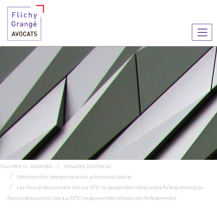
Ouvr
le
men
Vous êtes ici :
Actualités
Actualités Droit social
Rémunération, épargne salariale, actionnariat salarié
Les frais professionnels liés aux NTIC ne peuvent être remboursés forfaitairementLes
frais professionnels liés aux NTIC ne peuvent être remboursés forfaitairement