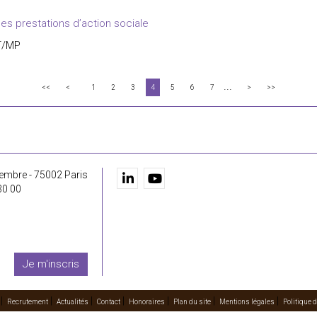
restations d’action sociale ​​​​​​
AT/MP
...
<<
<
1
2
3
4
5
6
7
>
>>
embre - 75002 Paris
30 00
Je m'inscris
Recrutement
Actualités
Contact
Honoraires
Plan du site
Mentions légales
Politique d