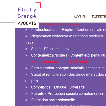
Vous êtes ici :
Actualités
Actualités Droit social
Sécurité sociale - Contrôle Urssaf
ACCUEIL
EXPERTI
ACTUALITÉS DROIT SOCIAL
Restructurations - Emploi - Gestion sociale
Négociation collective et relations sociales 
travail
Santé - Sécurité au travail
Contentieux à risques - Contentieux pénal du 
Sécurité sociale - Contrôle Urssaf
Rémunération, épargne salariale, actionnariat 
Statut et rémunération des dirigeants et des
risques
Compliance - Ethique - Diversité
Retraite - Protection sociale complémentaire
Formation professionnelle