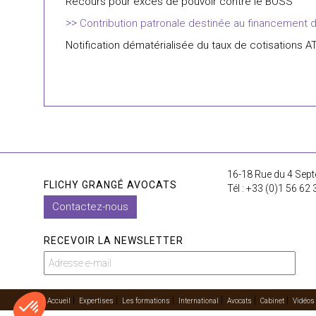
Recours pour excès de pouvoir contre le BOSS
Contribution patronale destinée au financement des p
Notification dématérialisée du taux de cotisations 
16-18 Rue du 4 Sept
FLICHY GRANGÉ AVOCATS
Tél : +33 (0)1 56 62 
Contactez-nous
RECEVOIR LA NEWSLETTER
Accueil
Expertises
Les formations
International
Avocats
Cabinet
Vidéos