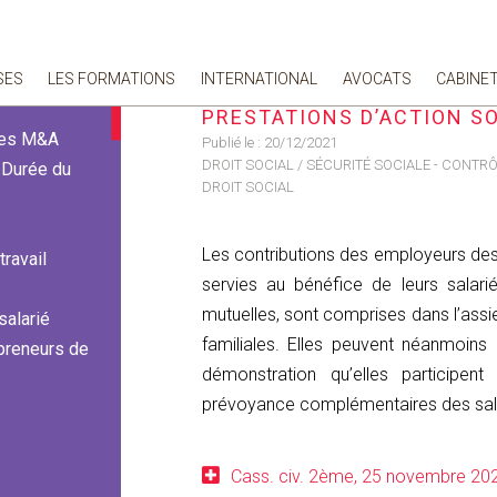
Contribution patronale destinée au financement des prestations d’action sociale ​​​​​​
SES
LES FORMATIONS
INTERNATIONAL
AVOCATS
CABINE
CONTRIBUTION PATRONALE
PRESTATIONS D’ACTION SOCIALE
 des M&A
Publié le :
20/12/2021
DROIT SOCIAL
/
SÉCURITÉ SOCIALE - CONTR
- Durée du
DROIT SOCIAL
Les contributions des employeurs des
travail
servies au bénéfice de leurs salari
mutuelles, sont comprises dans l’assie
salarié
familiales. Elles peuvent néanmoins 
 preneurs de
démonstration qu’elles participen
prévoyance complémentaires des sala
Cass. civ. 2ème, 25 novembre 202