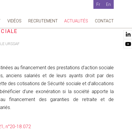
Fr
En
T
VIDÉOS
RECRUTEMENT
ACTUALITÉS
CONTACT
 DESTINÉE AU FINANCEMENT DES
 ​​​​​​
ÔLE URSSAF
tinées au financement des prestations d’action sociale
és, anciens salariés et de leurs ayants droit par des
tte des cotisations de Sécurité sociale et d’allocations
bénéficier d’une exonération si la société apporte la
t au financement des garanties de retraite et de
riés.
1, n°20-18.072