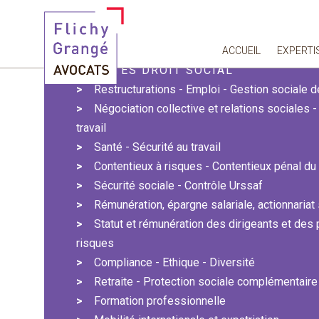
Vous êtes ici :
Actualités
Webinaires
Mardi 14 avril 2026 | Forum des branches
ACCUEIL
EXPERTI
ACTUALITÉS DROIT SOCIAL
Restructurations - Emploi - Gestion sociale
Négociation collective et relations sociales 
travail
Santé - Sécurité au travail
Contentieux à risques - Contentieux pénal du 
Sécurité sociale - Contrôle Urssaf
Rémunération, épargne salariale, actionnariat 
Statut et rémunération des dirigeants et des
risques
Compliance - Ethique - Diversité
Retraite - Protection sociale complémentaire
Formation professionnelle