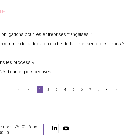
 obligations pour les entreprises françaises ?
 recommande la décision-cadre de la Défenseure des Droits ?
ans les process RH
5 : bilan et perspectives
...
<<
<
1
2
3
4
5
6
7
>
>>
embre - 75002 Paris
30 00