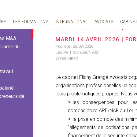
 #7
SES
LES FORMATIONS
INTERNATIONAL
AVOCATS
CABINE
RECEVOIR NOS INVITATIONS
 des M&A
MARDI 14 AVRIL 2026 | F
- Durée du
Publié le :
26/03/2026
LES PETITS-DÉJEUNERS
WEBINAIRES
travail
Le cabinet Flichy Grangé Avocats org
organisations professionnelles un esp
salarié
leurs problématiques propres. Nous vo
 preneurs de
les conséquences pour les
nomenclature APE/NAF au 1er ja
la prise en compte des minim
"allègements de cotisations pat
financement de la sécurité socia