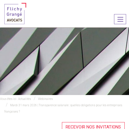
Ouvr
le
men
Vous êtes ici :
Actualités
Webinaires
Mardi 31 mars 2026 | Transparence salariale : quelles obligations pour les entreprises
françaises ?
RECEVOIR NOS INVITATIONS