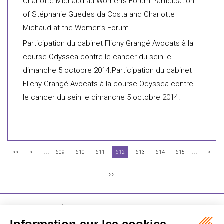
Charlotte Michaud au Women’s Forum Participation
of Stéphanie Guedes da Costa and Charlotte
Michaud at the Women’s Forum
Participation du cabinet Flichy Grangé Avocats à la
course Odyssea contre le cancer du sein le
dimanche 5 octobre 2014.Participation du cabinet
Flichy Grangé Avocats à la course Odyssea contre
le cancer du sein le dimanche 5 octobre 2014.
...
...
<<
<
609
610
611
612
613
614
615
>
>>
FLICHY GRANGÉ AVOCATS
16-18 Rue du 4 Septembre - 75002 Paris