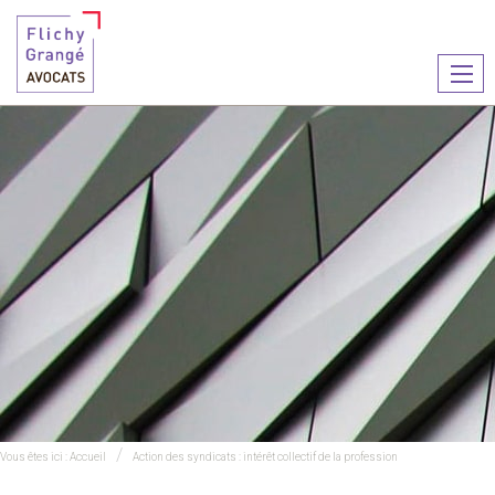
Ouvr
le
men
Vous êtes ici :
Accueil
Action des syndicats : intérêt collectif de la profession