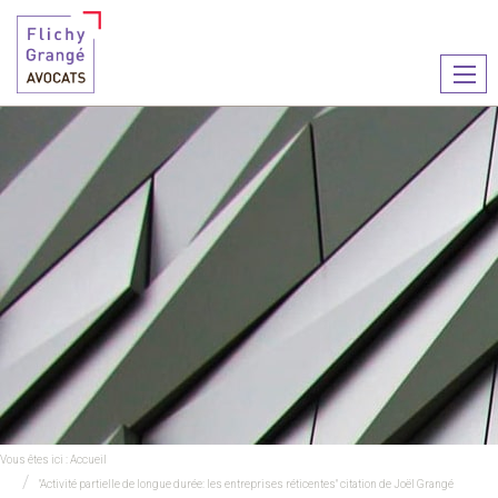
Ouvr
le
men
Vous êtes ici :
Accueil
"Activité partielle de longue durée: les entreprises réticentes" citation de Joël Grangé