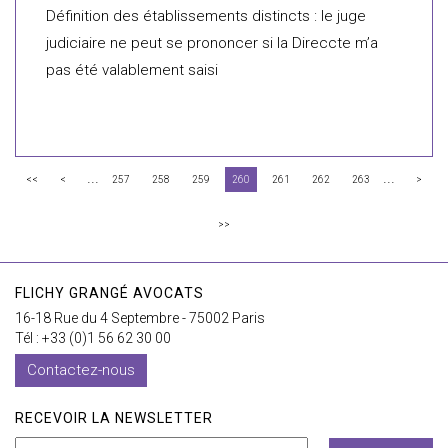
Définition des établissements distincts : le juge
judiciaire ne peut se prononcer si la Direccte m’a
pas été valablement saisi
...
...
<<
<
257
258
259
260
261
262
263
>
>>
FLICHY GRANGÉ AVOCATS
16-18 Rue du 4 Septembre - 75002 Paris
Tél : +33 (0)1 56 62 30 00
Contactez-nous
RECEVOIR LA NEWSLETTER