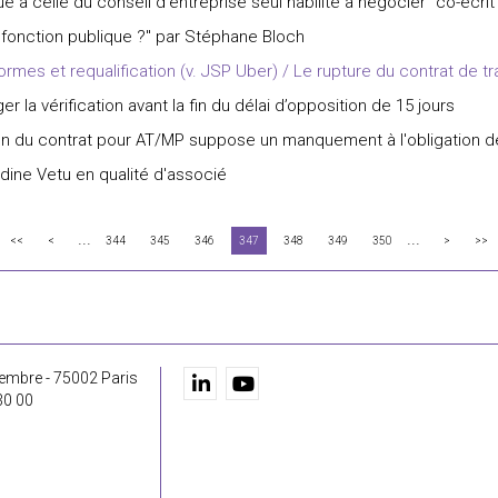
 à celle du conseil d'entreprise seul habilité à négocier" co-écrit
 fonction publique ?" par Stéphane Bloch
ormes et requalification (v. JSP Uber) / Le rupture du contrat de trav
r la vérification avant la fin du délai d’opposition de 15 jours
on du contrat pour AT/MP suppose un manquement à l'obligation d
ine Vetu en qualité d'associé
...
...
<<
<
344
345
346
347
348
349
350
>
>>
embre - 75002 Paris
30 00