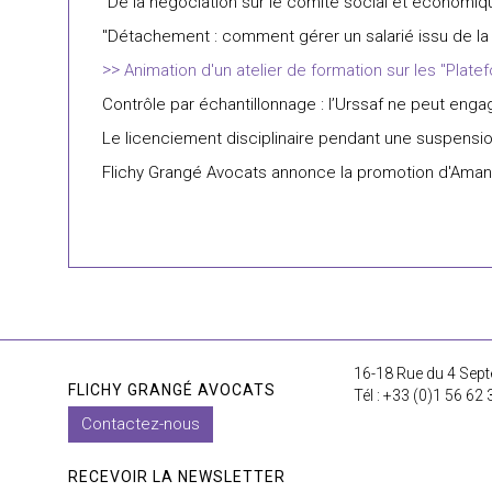
"De la négociation sur le comité social et économique
"Détachement : comment gérer un salarié issu de la
Animation d'un atelier de formation sur les "Platef
Contrôle par échantillonnage : l’Urssaf ne peut engage
Le licenciement disciplinaire pendant une suspensi
Flichy Grangé Avocats annonce la promotion d'Amand
16-18 Rue du 4 Sept
FLICHY GRANGÉ AVOCATS
Tél : +33 (0)1 56 62 
Contactez-nous
RECEVOIR LA NEWSLETTER