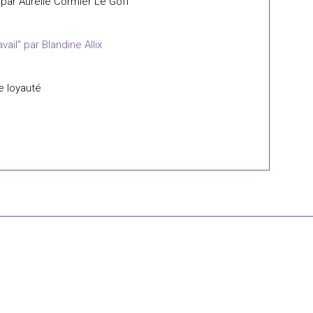
 par Aurélie Cormier Le Goff
ail" par Blandine Allix
e loyauté