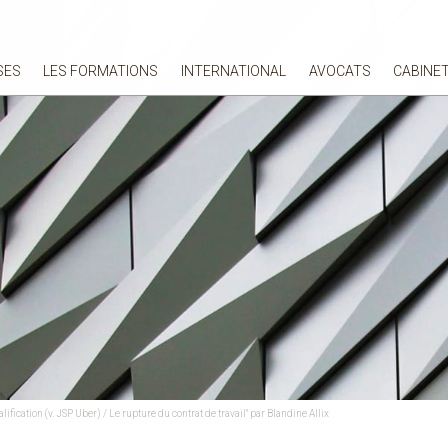
SES
LES FORMATIONS
INTERNATIONAL
AVOCATS
CABINE
ification (v. JSP Uber) / Le rupture du contrat de travail" par Blandine Allix