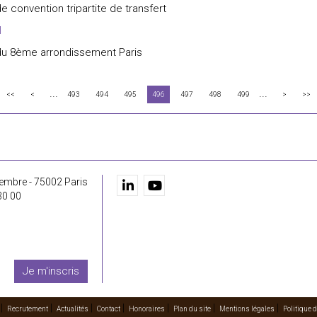
e convention tripartite de transfert
l
 du 8ème arrondissement Paris
...
...
<<
<
493
494
495
496
497
498
499
>
>>
embre - 75002 Paris
30 00
Je m'inscris
Recrutement
Actualités
Contact
Honoraires
Plan du site
Mentions légales
Politique d