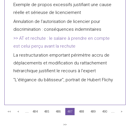
Exemple de propos excessifs justifiant une cause
réelle et sérieuse de licenciement
Annulation de l’autorisation de licencier pour
discrimination : conséquences indemnitaires
AT et rechute : le salaire à prendre en compte
est celui perçu avant la rechute
La restructuration emportant périmètre accru de
déplacements et modification du rattachement
hiérarchique justifient le recours à l’expert
"L’élégance du bâtisseur", portrait de Hubert Flichy
...
...
<<
<
484
485
486
487
488
489
490
>
>>