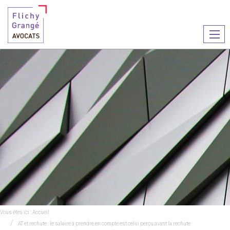
Ouvr
le
men
Vous êtes ici :
Accueil
AT et rechute : le salaire à prendre en compte est celui perçu avant la rechute