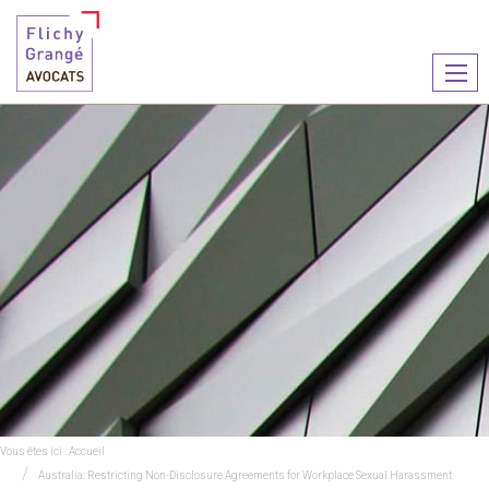
Ouvr
le
men
Vous êtes ici :
Accueil
Australia: Restricting Non-Disclosure Agreements for Workplace Sexual Harassment