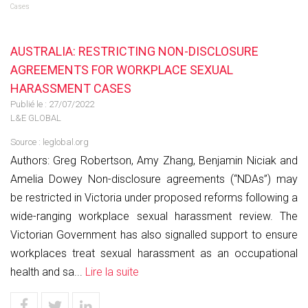
Cases
AUSTRALIA: RESTRICTING NON-DISCLOSURE
AGREEMENTS FOR WORKPLACE SEXUAL
HARASSMENT CASES
Publié le :
27/07/2022
L&E GLOBAL
Source :
leglobal.org
Authors: Greg Robertson, Amy Zhang, Benjamin Niciak and
Amelia Dowey Non-disclosure agreements (“NDAs”) may
be restricted in Victoria under proposed reforms following a
wide-ranging workplace sexual harassment review. The
Victorian Government has also signalled support to ensure
workplaces treat sexual harassment as an occupational
health and sa...
Lire la suite