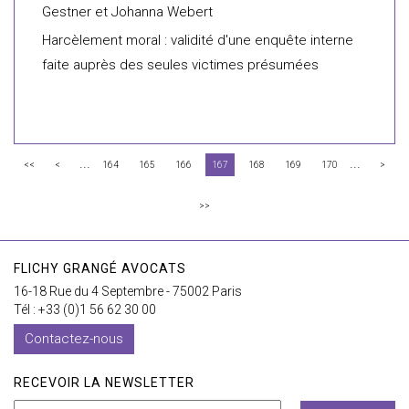
Gestner et Johanna Webert
Harcèlement moral : validité d'une enquête interne
faite auprès des seules victimes présumées
...
...
<<
<
164
165
166
167
168
169
170
>
>>
FLICHY GRANGÉ AVOCATS
16-18 Rue du 4 Septembre - 75002 Paris
Tél : +33 (0)1 56 62 30 00
Contactez-nous
RECEVOIR LA NEWSLETTER