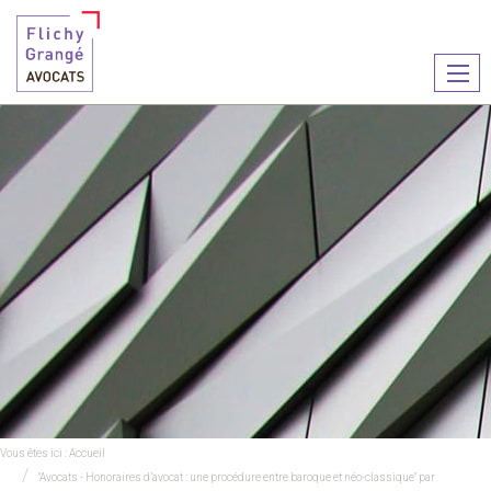
Ouvr
le
men
Vous êtes ici :
Accueil
"Avocats - Honoraires d’avocat : une procédure entre baroque et néo-classique" par