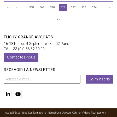
...
...
<<
<
368
369
370
371
372
373
374
>
>>
FLICHY GRANGÉ AVOCATS
16-18 Rue du 4 Septembre - 75002 Paris
Tél : +33 (0)1 56 62 30 00
Contactez-nous
RECEVOIR LA NEWSLETTER
Je m'inscris
Accueil
Expertises
Les formations
International
Avocats
Cabinet
Vidéos
Recrutement