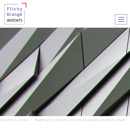
Ouvr
le
men
Vous êtes ici :
Accueil
Budget du CE : précisions sur la masse salariale à prendre en compte