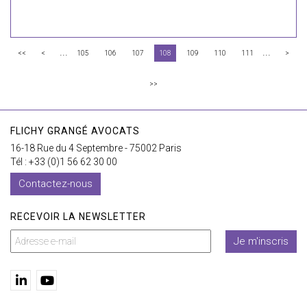
...
...
<<
<
105
106
107
108
109
110
111
>
>>
FLICHY GRANGÉ AVOCATS
16-18 Rue du 4 Septembre - 75002 Paris
Tél : +33 (0)1 56 62 30 00
Contactez-nous
RECEVOIR LA NEWSLETTER
Je m'inscris