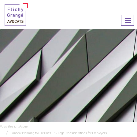
Ouvr
le
men
Vous êtes ici :
Accueil
Canada: Planning to Use ChatGPT? Legal Considerations for Employers