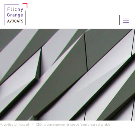
Ouvr
le
men
Vous êtes ici :
Accueil
CDD : la signature numérisée de l'employeur est valable