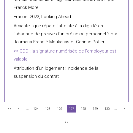
Franck Morel
France: 2023, Looking Ahead
Amiante : que répare l’atteinte à la dignité en
l’absence de preuve d’un préjudice personnel ? par
Joumana Frangié-Moukanas et Corinne Potier
CDD : la signature numérisée de l'employeur est
valable
Attribution d’un logement : incidence de la
suspension du contrat
...
...
<<
<
124
125
126
127
128
129
130
>
>>