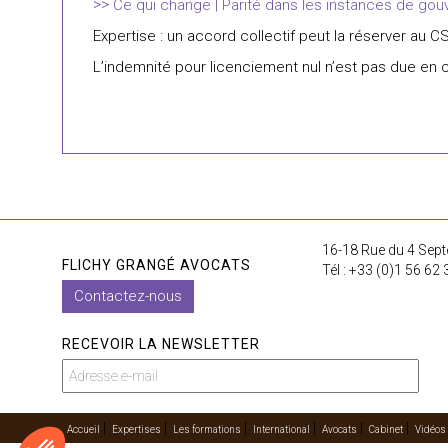
Ce qui change | Parité dans les instances de go
Expertise : un accord collectif peut la réserver au C
L’indemnité pour licenciement nul n’est pas due en c
16-18 Rue du 4 Sept
FLICHY GRANGÉ AVOCATS
Tél : +33 (0)1 56 62 
Contactez-nous
RECEVOIR LA NEWSLETTER
Accueil
Expertises
Les formations
International
Avocats
Cabinet
Vidéos