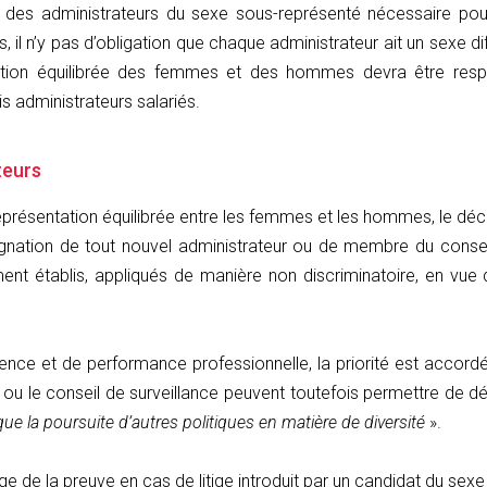
des administrateurs du sexe sous-représenté nécessaire pour r
 il n’y pas d’obligation que chaque administrateur ait un sexe di
entation équilibrée des femmes et des hommes devra être res
 administrateurs salariés.
teurs
eprésentation équilibrée entre les femmes et les hommes, le décre
nation de tout nouvel administrateur ou de membre du conseil 
ent établis, appliqués de manière non discriminatoire, en vue
ence et de performance professionnelle, la priorité est accor
ou le conseil de surveillance peuvent toutefois permettre de dér
ue la poursuite d’autres politiques en matière de diversité
».
e de la preuve en cas de litige introduit par un candidat du sex