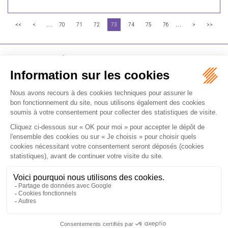
...
...
<<
<
70
71
72
73
74
75
76
>
>>
FLICHY GRANGÉ AVOCATS
16-18 Rue du 4 Septembre - 75002 Paris
Tél : +33 (0)1 56 62 30 00
Contactez-nous
RECEVOIR LA NEWSLETTER
Je m'inscris
Accueil
Expertises
Les formations
International
Avocats
Cabinet
Vidéos
Recrutement
Actualités
Contact
Honoraires
Plan du site
Mentions légales
Politique de confidentialité
Les ateliers
Les ateliers E-learning
Articles