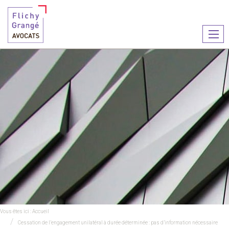
Ouvr
le
men
Vous êtes ici :
Accueil
Cessation de l’engagement unilatéral à durée déterminée : pas d’information nécessaire