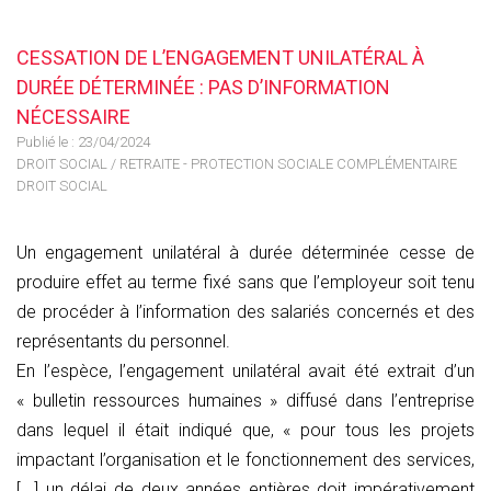
CESSATION DE L’ENGAGEMENT UNILATÉRAL À
DURÉE DÉTERMINÉE : PAS D’INFORMATION
NÉCESSAIRE
Publié le :
23/04/2024
DROIT SOCIAL
/
RETRAITE - PROTECTION SOCIALE COMPLÉMENTAIRE
DROIT SOCIAL
Un engagement unilatéral à durée déterminée cesse de
produire effet au terme fixé sans que l’employeur soit tenu
de procéder à l’information des salariés concernés et des
représentants du personnel.
En l’espèce, l’engagement unilatéral avait été extrait d’un
« bulletin ressources humaines » diffusé dans l’entreprise
dans lequel il était indiqué que, « pour tous les projets
impactant l’organisation et le fonctionnement des services,
[...] un délai de deux années entières doit impérativement