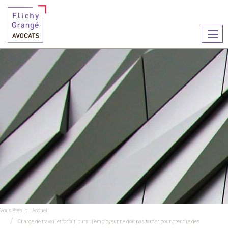
Ouvr
le
men
Vous êtes ici :
Accueil
Charge de travail et forfait jours : l’employeur ne doit pas tarder pour prendre des