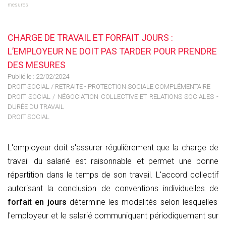
mesures
CHARGE DE TRAVAIL ET FORFAIT JOURS :
L’EMPLOYEUR NE DOIT PAS TARDER POUR PRENDRE
DES MESURES
Publié le :
22/02/2024
DROIT SOCIAL
/
RETRAITE - PROTECTION SOCIALE COMPLÉMENTAIRE
DROIT SOCIAL
/
NÉGOCIATION COLLECTIVE ET RELATIONS SOCIALES -
DURÉE DU TRAVAIL
DROIT SOCIAL
L'employeur doit s'assurer régulièrement que la charge de
travail du salarié est raisonnable et permet une bonne
répartition dans le temps de son travail. L'accord collectif
autorisant la conclusion de conventions individuelles de
forfait en jours
détermine les modalités selon lesquelles
l'employeur et le salarié communiquent périodiquement sur