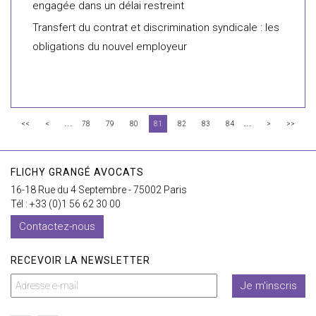
engagée dans un délai restreint
Transfert du contrat et discrimination syndicale : les
obligations du nouvel employeur
...
...
<<
<
78
79
80
81
82
83
84
>
>>
FLICHY GRANGÉ AVOCATS
16-18 Rue du 4 Septembre - 75002 Paris
Tél : +33 (0)1 56 62 30 00
Contactez-nous
RECEVOIR LA NEWSLETTER
Je m'inscris