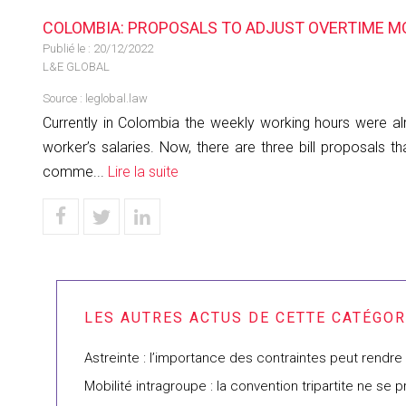
COLOMBIA: PROPOSALS TO ADJUST OVERTIME M
Publié le :
20/12/2022
L&E GLOBAL
Source :
leglobal.law
Currently in Colombia the weekly working hours were a
worker’s salaries. Now, there are three bill proposals t
comme...
Lire la suite
Astreinte : l’importance des contraintes peut rendre 
Mobilité intragroupe : la convention tripartite ne se p