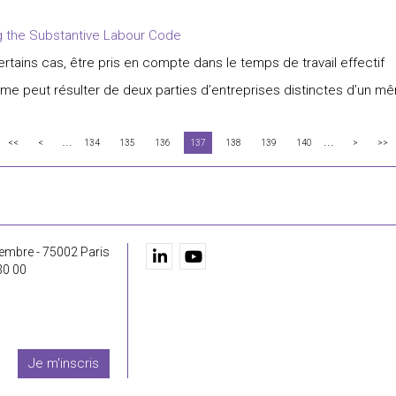
g the Substantive Labour Code
certains cas, être pris en compte dans le temps de travail effectif
ome peut résulter de deux parties d’entreprises distinctes d’un 
...
...
<<
<
134
135
136
137
138
139
140
>
>>
embre - 75002 Paris
30 00
Je m'inscris