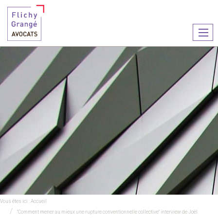
Ouvr
le
men
Vous êtes ici :
Accueil
"Comment mener au mieux une rupture conventionnelle collective" interview de Joël