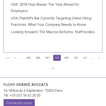
USA: 2018 Year Ahead: The Year Ahead for
Employers
USA: Plaintiff’s Bar Currently Targeting Online Hiring
Practices: What Your Company Needs to Know
Looking forward | The Macron Reforms: Staff bodies
...
...
<<
<
405
406
407
408
409
410
411
>
>>
FLICHY GRANGÉ AVOCATS
16-18 Rue du 4 Septembre - 75002 Paris
Tél : +33 (0)1 56 62 30 00
Contactez-nous