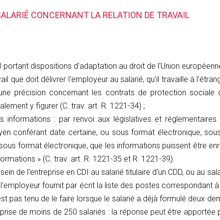
SALARIÉ CONCERNANT LA RELATION DE TRAVAIL
portant dispositions d'adaptation au droit de l'Union européenne 
ail que doit délivrer l'employeur au salarié, qu’il travaille à l'étran
 une précision concernant les contrats de protection sociale
ement y figurer (C. trav. art. R. 1221-34) ;
 informations : par renvoi aux législatives et réglementaires
oyen conférant date certaine, ou sous format électronique, sou
sous format électronique, que les informations puissent être en
formations » (C. trav. art. R. 1221-35 et R. 1221-39).
ein de l'entreprise en CDI au salarié titulaire d'un CDD, ou au sal
'employeur fournit par écrit la liste des postes correspondant à l
st pas tenu de le faire lorsque le salarié a déjà formulé deux d
reprise de moins de 250 salariés : la réponse peut être apporté