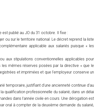
est publié au JO du 31 octobre. Il fixe :
ger ou sur le territoire national. Le décret reprend la liste
 complémentaire applicable aux salariés puisque « les
 ou aux stipulations conventionnelles applicables pour
s les mêmes réserves posées par la directive « que le
registrées et imprimées et que l'employeur conserve un
arié temporaire, justifiant d'une ancienneté continue d'au
a qualification professionnelle du salarié, dans un délai
emandes dans l'année civile en cours. Une dérogation est
e par oral à compter de la deuxième demande du salarié,