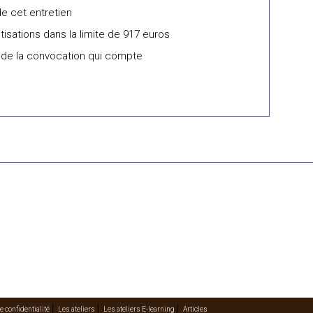
de cet entretien
isations dans la limite de 917 euros
on de la convocation qui compte
e confidentialité
Les ateliers
Les ateliers E-learning
Articles