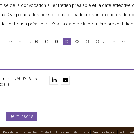
mise de la convocation à l'entretien préalable et la date effective 
eux Olympiques : les bons d'achat et cadeaux sont exonérés de cot
 de l’entretien préalable : c’est la date de la première présentati
...
...
<<
<
86
87
88
89
90
91
92
>
>>
embre - 75002 Paris
30 00
Je m'inscris
Recrutement
Actualités
Contact
Honoraires
Plan du site
Mentions légales
Politique d