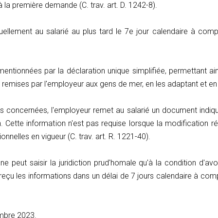
 la première demande (C. trav. art. D. 1242-8).
ellement au salarié au plus tard le 7e jour calendaire à com
mentionnées par la déclaration unique simplifiée, permettant ain
les remises par l'employeur aux gens de mer, en les adaptant et en
ns concernées, l'employeur remet au salarié un document indiqua
on. Cette information n'est pas requise lorsque la modification
onnelles en vigueur (C. trav. art. R. 1221-40).
ne peut saisir la juridiction prud'homale qu'à la condition d'av
eçu les informations dans un délai de 7 jours calendaire à compt
embre 2023.