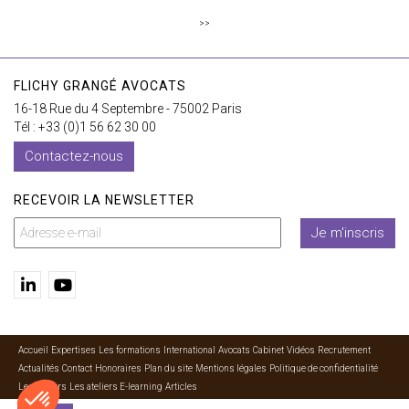
>>
FLICHY GRANGÉ AVOCATS
16-18 Rue du 4 Septembre - 75002 Paris
Tél : +33 (0)1 56 62 30 00
Contactez-nous
RECEVOIR LA NEWSLETTER
Je m'inscris
Accueil
Expertises
Les formations
International
Avocats
Cabinet
Vidéos
Recrutement
Actualités
Contact
Honoraires
Plan du site
Mentions légales
Politique de confidentialité
Les ateliers
Les ateliers E-learning
Articles