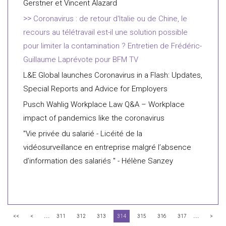
Gerstner et Vincent Alazard
Coronavirus : de retour d'Italie ou de Chine, le
recours au télétravail est-il une solution possible
pour limiter la contamination ? Entretien de Frédéric-
Guillaume Laprévote pour BFM TV
L&E Global launches Coronavirus in a Flash: Updates,
Special Reports and Advice for Employers
Pusch Wahlig Workplace Law Q&A – Workplace
impact of pandemics like the coronavirus
"Vie privée du salarié - Licéité de la
vidéosurveillance en entreprise malgré l’absence
d’information des salariés " - Hélène Sanzey
...
...
<<
<
311
312
313
314
315
316
317
>