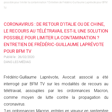
possible pour limiter la contamination ? Entretien de Frédéric-Guillaume Laprévote pour BFM
TV
CORONAVIRUS : DE RETOUR D'ITALIE OU DE CHINE,
LE RECOURS AU TÉLÉTRAVAIL EST-IL UNE SOLUTION
POSSIBLE POUR LIMITER LA CONTAMINATION ?
ENTRETIEN DE FRÉDÉRIC-GUILLAUME LAPRÉVOTE
POUR BFM TV
Publié le :
26/02/2020
DANS LES MÉDIAS
Frédéric-Guillaume Laprévote, Avocat associé a été
interrogé par BFM TV sur les modalités de recours au
télétravail, assouplies par les ordonnances Macron,
comme moyen de lutte contre la propagation du
coronavirus.
"Les ordonnances Macron, entrées en vigueur en septembre