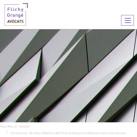
Ouvr
le
men
Vous êtes ici :
Accueil
Coronavirus : de retour d'Italie ou de Chine, le recours au télétravail est-il une solution