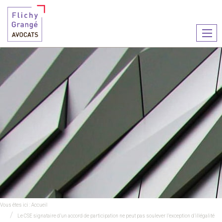
Ouvr
le
men
Vous êtes ici :
Accueil
Le CSE signataire d’un accord de participation ne peut pas soulever l’exception d’illégalité