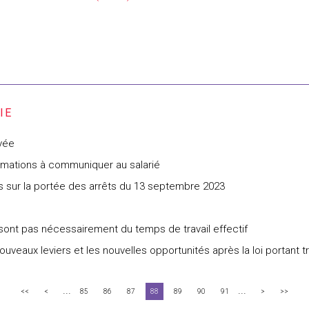
ivée
formations à communiquer au salarié
s sur la portée des arrêts du 13 septembre 2023
e sont pas nécessairement du temps de travail effectif
ouveaux leviers et les nouvelles opportunités après la loi portant tr
...
...
<<
<
85
86
87
88
89
90
91
>
>>