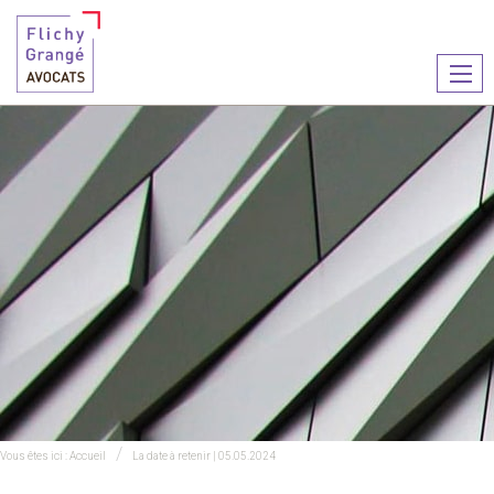
Ouvr
le
men
Vous êtes ici :
Accueil
La date à retenir | 05.05.2024