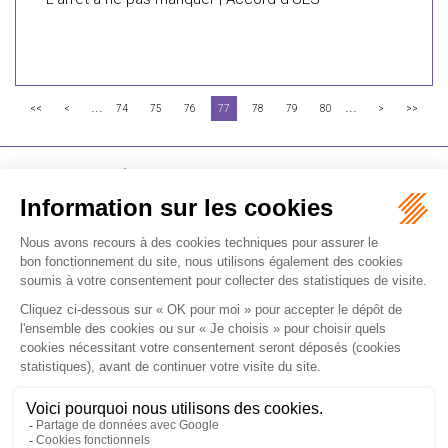
...
...
<<
<
74
75
76
77
78
79
80
>
>>
FLICHY GRANGÉ AVOCATS
16-18 Rue du 4 Septembre - 75002 Paris
Tél : +33 (0)1 56 62 30 00
Contactez-nous
RECEVOIR LA NEWSLETTER
Je m'inscris