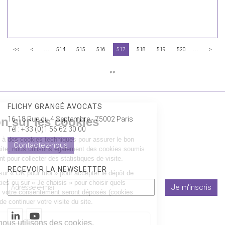
...
...
<<
<
514
515
516
517
518
519
520
>
>>
FLICHY GRANGÉ AVOCATS
16-18 Rue du 4 Septembre - 75002 Paris
Tél : +33 (0)1 56 62 30 00
Contactez-nous
RECEVOIR LA NEWSLETTER
Je m'inscris