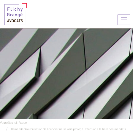
Ouvr
le
men
Vous êtes ici :
Accueil
Demande d’autorisation de licencier un salarié protégé : attention à la liste des mandats