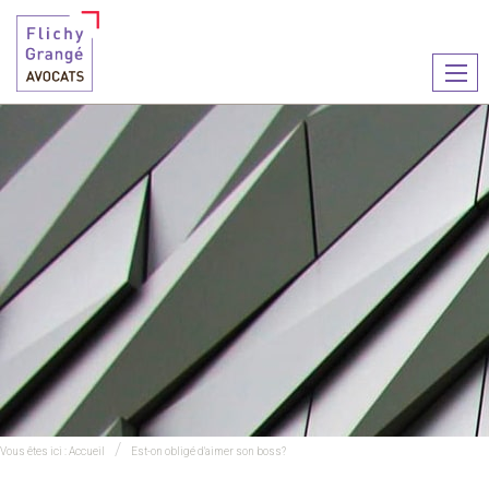
Ouvr
le
men
Vous êtes ici :
Accueil
Est-on obligé d'aimer son boss?