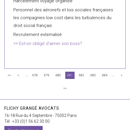
Harcèlement voyage organisé
Personnel des aéronefs et lois sociales françaises
les compagnies low cost dans les turbulences du
droit social français
Recrutement externalisé
Est-on obligé d'aimer son boss?
...
...
<<
<
678
679
680
681
682
683
684
>
>>
FLICHY GRANGÉ AVOCATS
16-18 Rue du 4 Septembre - 75002 Paris
Tél : +33 (0)1 56 62 30 00