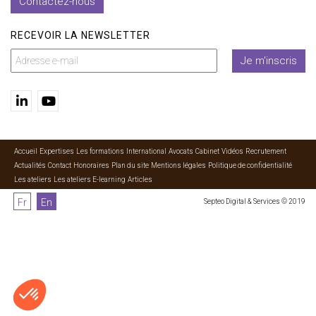
Contactez-nous
RECEVOIR LA NEWSLETTER
Je m'inscris
Accueil
Expertises
Les formations
International
Avocats
Cabinet
Vidéos
Recrutement
Actualités
Contact
Honoraires
Plan du site
Mentions légales
Politique de confidentialité
Les ateliers
Les ateliers E-learning
Articles
Fr
En
Septeo Digital & Services © 2019