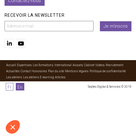
Contactez-nous
RECEVOIR LA NEWSLETTER
Je m'inscris
Accueil
Expertises
Les formations
International
Avocats
Cabinet
Vidéos
Recrutement
Actualités
Contact
Honoraires
Plan du site
Mentions légales
Politique de confidentialité
Les ateliers
Les ateliers E-learning
Articles
Fr
En
Septeo Digital & Services © 2019