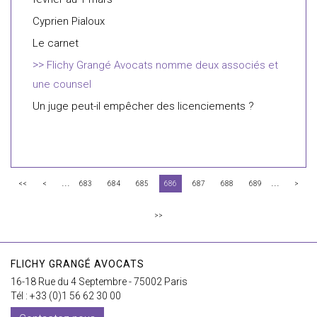
Cyprien Pialoux
Le carnet
Flichy Grangé Avocats nomme deux associés et
une counsel
Un juge peut-il empêcher des licenciements ?
...
...
<<
<
683
684
685
686
687
688
689
>
>>
FLICHY GRANGÉ AVOCATS
16-18 Rue du 4 Septembre - 75002 Paris
Tél : +33 (0)1 56 62 30 00