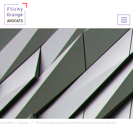
Ouvr
le
men
Vous êtes ici :
Accueil
Flichy Grangé Avocats nomme deux associés et une counsel