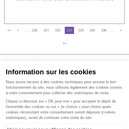
...
...
<<
<
220
221
222
223
224
225
226
>
>>
FLICHY GRANGÉ AVOCATS
16-18 Rue du 4 Septembre - 75002 Paris
Tél : +33 (0)1 56 62 30 00
Contactez-nous
RECEVOIR LA NEWSLETTER
Je m'inscris