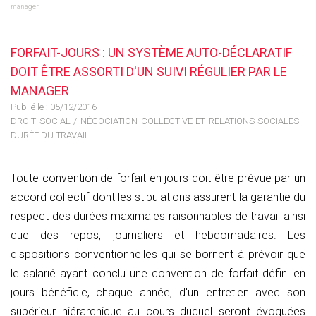
manager
FORFAIT-JOURS : UN SYSTÈME AUTO-DÉCLARATIF
DOIT ÊTRE ASSORTI D'UN SUIVI RÉGULIER PAR LE
MANAGER
Publié le :
05/12/2016
DROIT SOCIAL
/
NÉGOCIATION COLLECTIVE ET RELATIONS SOCIALES -
DURÉE DU TRAVAIL
Toute convention de forfait en jours doit être prévue par un
accord collectif dont les stipulations assurent la garantie du
respect des durées maximales raisonnables de travail ainsi
que des repos, journaliers et hebdomadaires. Les
dispositions conventionnelles qui se bornent à prévoir que
le salarié ayant conclu une convention de forfait défini en
jours bénéficie, chaque année, d'un entretien avec son
supérieur hiérarchique au cours duquel seront évoquées