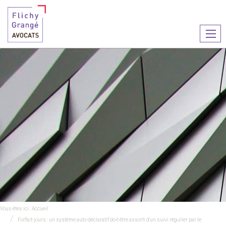
Ouvr
le
men
Vous êtes ici :
Accueil
Forfait-jours : un système auto-déclaratif doit être assorti d'un suivi régulier par le