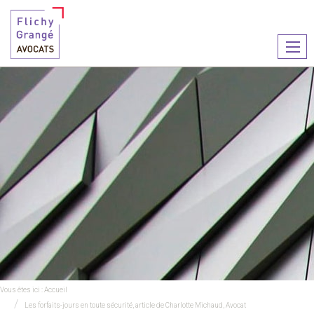
Ouvr
le
men
Vous êtes ici :
Accueil
Les forfaits-jours en toute sécurité, article de Charlotte Michaud, Avocat