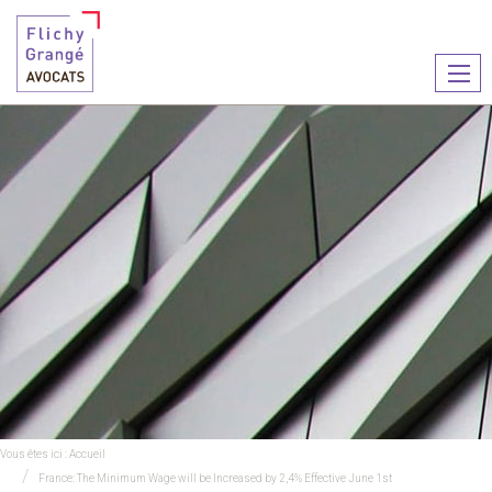
Ouvr
le
men
Vous êtes ici :
Accueil
France: The Minimum Wage will be Increased by 2,4% Effective June 1st