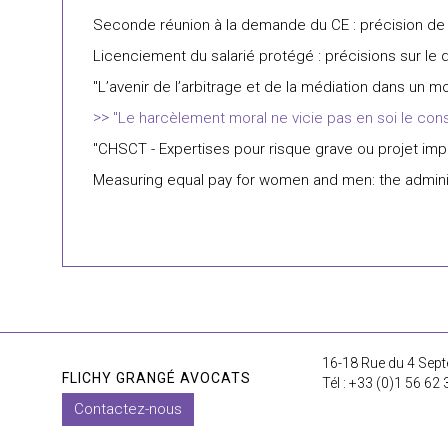
Seconde réunion à la demande du CE : précision de l
Licenciement du salarié protégé : précisions sur le d
"L’avenir de l’arbitrage et de la médiation dans un m
"Le harcèlement moral ne vicie pas en soi le co
"CHSCT - Expertises pour risque grave ou projet imp
Measuring equal pay for women and men: the adminis
16-18 Rue du 4 Sept
FLICHY GRANGÉ AVOCATS
Tél : +33 (0)1 56 62 
Contactez-nous