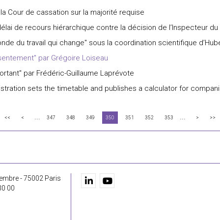
a Cour de cassation sur la majorité requise
élai de recours hiérarchique contre la décision de l’Inspecteur du t
onde du travail qui change" sous la coordination scientifique d’Hube
nsentement" par Grégoire Loiseau
ortant" par Frédéric-Guillaume Laprévote
tration sets the timetable and publishes a calculator for compa
...
...
<<
<
347
348
349
350
351
352
353
>
>>
embre - 75002 Paris
30 00