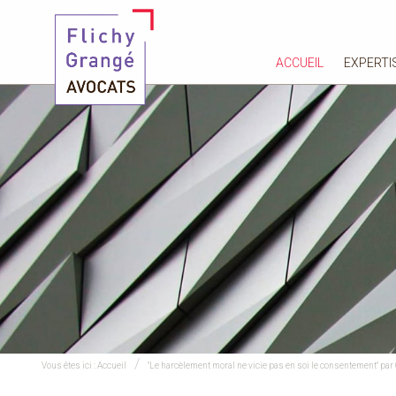
ACCUEIL
EXPERTI
Vous êtes ici :
Accueil
"Le harcèlement moral ne vicie pas en soi le consentement" par