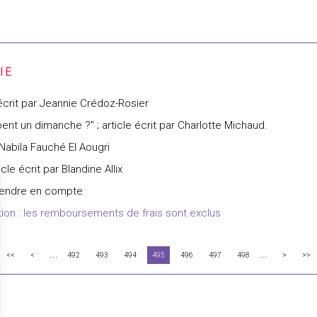
 écrit par Jeannie Crédoz-Rosier
bent un dimanche ?" ; article écrit par Charlotte Michaud.
 Nabila Fauché El Aougri
cle écrit par Blandine Allix
prendre en compte
ion : les remboursements de frais sont exclus
...
...
<<
<
492
493
494
495
496
497
498
>
>>