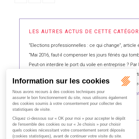
"Elections professionnelles : ce qui change"­, article
"Mai 2016, faut-il compenser les jours fériés qui tom
Peut-on interdire le port du voile en entreprise ? Par
Vidéosurveillance : le salarié peut-il s’y opposer ? arti
Budget du CE : précisions sur la masse salariale à 
Heures de délégation et maintien de la rémunérat