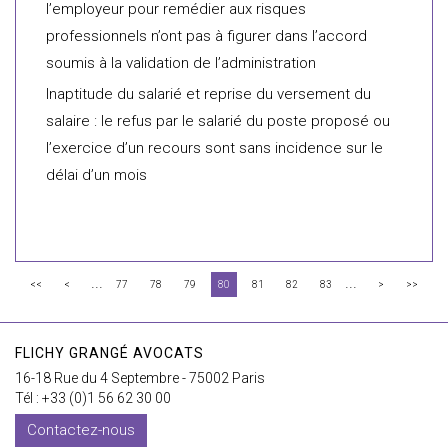
l’employeur pour remédier aux risques
professionnels n’ont pas à figurer dans l’accord
soumis à la validation de l’administration
Inaptitude du salarié et reprise du versement du
salaire : le refus par le salarié du poste proposé ou
l’exercice d’un recours sont sans incidence sur le
délai d’un mois
...
...
<<
<
77
78
79
80
81
82
83
>
>>
FLICHY GRANGÉ AVOCATS
16-18 Rue du 4 Septembre - 75002 Paris
Tél : +33 (0)1 56 62 30 00
Contactez-nous