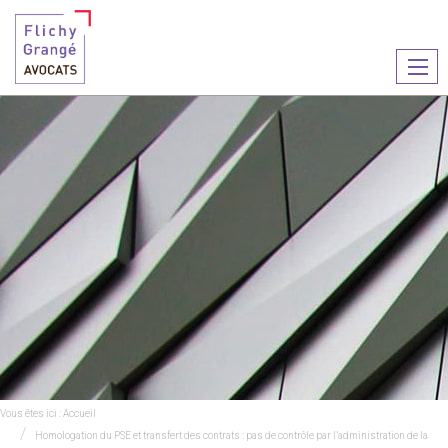
Ouvr
le
men
Vous êtes ici :
Accueil
Homologation du PSE et transfert des contrats : pas de contrôle par l’administration de la