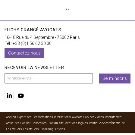
>>
FLICHY GRANGÉ AVOCATS
16-18 Rue du 4 Septembre - 75002 Paris
Tél : +33 (0)1 56 62 30 00
Contactez-nous
RECEVOIR LA NEWSLETTER
Je m'inscris
Accueil
Expertises
Les formations
International
Avocats
Cabinet
Vidéos
Recrutement
Actualités
Contact
Honoraires
Plan du site
Mentions légales
Politique de confidentialité
Les ateliers
Les ateliers E-learning
Articles