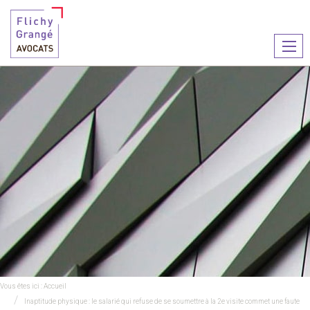
Ouvr
le
men
Vous êtes ici :
Accueil
Inaptitude physique : le salarié qui refuse de se soumettre à la 2e visite commet une faute