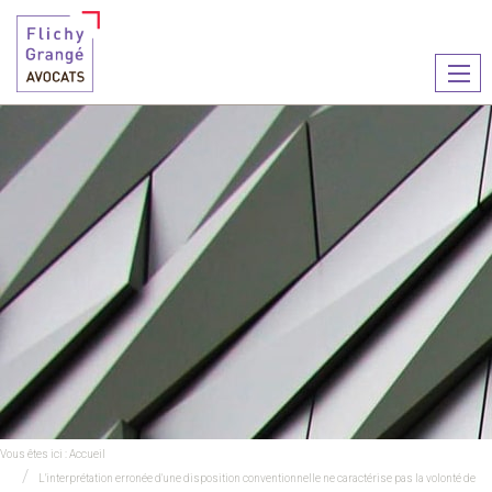
Ouvr
le
men
Vous êtes ici :
Accueil
L'interprétation erronée d'une disposition conventionnelle ne caractérise pas la volonté de