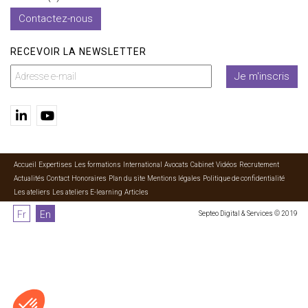
Contactez-nous
RECEVOIR LA NEWSLETTER
Je m'inscris
Accueil
Expertises
Les formations
International
Avocats
Cabinet
Vidéos
Recrutement
Actualités
Contact
Honoraires
Plan du site
Mentions légales
Politique de confidentialité
Les ateliers
Les ateliers E-learning
Articles
Fr
En
Septeo Digital & Services © 2019