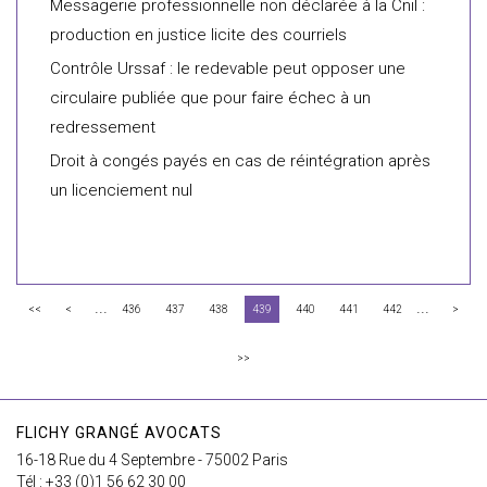
Messagerie professionnelle non déclarée à la Cnil :
production en justice licite des courriels
Contrôle Urssaf : le redevable peut opposer une
circulaire publiée que pour faire échec à un
redressement
Droit à congés payés en cas de réintégration après
un licenciement nul
...
...
<<
<
436
437
438
439
440
441
442
>
>>
FLICHY GRANGÉ AVOCATS
16-18 Rue du 4 Septembre - 75002 Paris
Tél : +33 (0)1 56 62 30 00