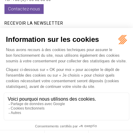
Contactez-nous
RECEVOIR LA NEWSLETTER
Je m'inscris
Accueil
Expertises
Les formations
International
Avocats
Cabinet
Vidéos
Recrutement
Actualités
Contact
Honoraires
Plan du site
Mentions légales
Politique de confidentialité
Les ateliers
Les ateliers E-learning
Articles
Fr
En
Septeo Digital & Services © 2019