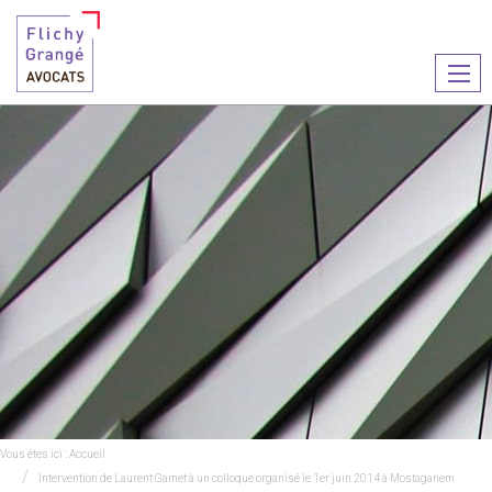
Ouvr
le
men
Vous êtes ici :
Accueil
Intervention de Laurent Gamet à un colloque organisé le 1er juin 2014 à Mostaganem