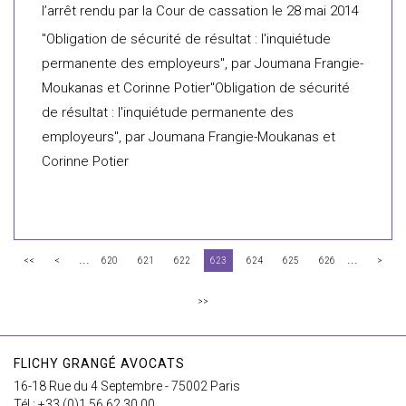
l’arrêt rendu par la Cour de cassation le 28 mai 2014
"Obligation de sécurité de résultat : l'inquiétude
permanente des employeurs", par Joumana Frangie-
Moukanas et Corinne Potier"Obligation de sécurité
de résultat : l'inquiétude permanente des
employeurs", par Joumana Frangie-Moukanas et
Corinne Potier
...
...
<<
<
620
621
622
623
624
625
626
>
>>
FLICHY GRANGÉ AVOCATS
16-18 Rue du 4 Septembre - 75002 Paris
Tél : +33 (0)1 56 62 30 00