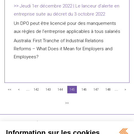
Jeudi 1er décembre 2022 | Le lanceur d'alerte en
entreprise suite au décret du 3 octobre 2022
Un DPO peut être licencié pour des manquements
aux règles de l’entreprise applicables à tous salariés
Australia: First Tranche of Industrial Relations
Reforms – What Does it Mean for Employers and
Employees?
...
...
<<
<
142
143
144
145
146
147
148
>
>>
FLICHY GRANGÉ AVOCATS
16-18 Rue du 4 Septembre - 75002 Paris