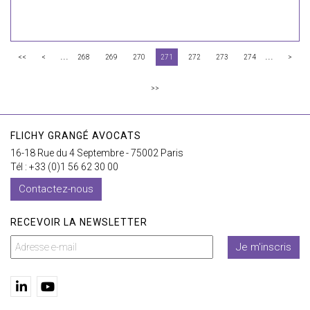
...
...
<<
<
268
269
270
271
272
273
274
>
>>
FLICHY GRANGÉ AVOCATS
16-18 Rue du 4 Septembre - 75002 Paris
Tél : +33 (0)1 56 62 30 00
Contactez-nous
RECEVOIR LA NEWSLETTER
Je m'inscris