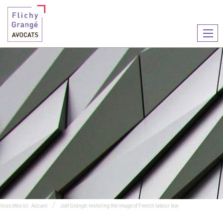
Ouvr
le
men
Vous êtes ici :
Accueil
Joël Grangé: restoring the image of French labour law