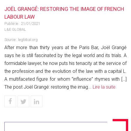
JOËL GRANGÉ: RESTORING THE IMAGE OF FRENCH
LABOUR LAW
Publié le :
21/01/2021
L&E GLOBAL
Source :
leglobal.org
After more than thirty years at the Paris Bar, Joël Grangé
says he is still fascinated by the legal world and its trials. A
formidable lawyer, he now puts his tenacity at the service of
the profession and the evolution of the law with a capital L.
A multifaceted figure for whom “influence” rhymes with […]
The post Joël Grangé: restoring the imag...
Lire la suite