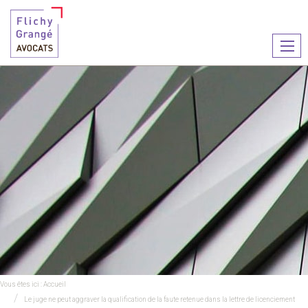
Ouvr
le
men
Vous êtes ici :
Accueil
Le juge ne peut aggraver la qualification de la faute retenue dans la lettre de licenciement