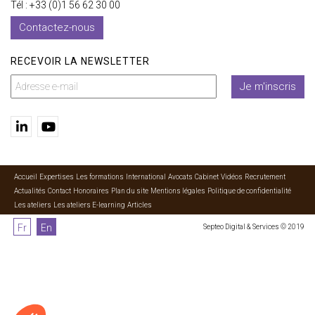
Tél : +33 (0)1 56 62 30 00
Contactez-nous
RECEVOIR LA NEWSLETTER
Je m'inscris
Accueil
Expertises
Les formations
International
Avocats
Cabinet
Vidéos
Recrutement
Actualités
Contact
Honoraires
Plan du site
Mentions légales
Politique de confidentialité
Les ateliers
Les ateliers E-learning
Articles
Fr
En
Septeo Digital & Services © 2019