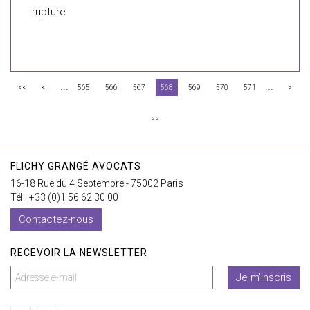
rupture
...
...
<<
<
565
566
567
568
569
570
571
>
>>
FLICHY GRANGÉ AVOCATS
16-18 Rue du 4 Septembre - 75002 Paris
Tél : +33 (0)1 56 62 30 00
Contactez-nous
RECEVOIR LA NEWSLETTER
Je m'inscris