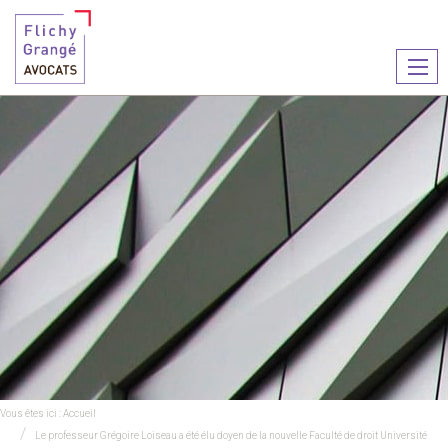
Ouvr
le
men
Vous êtes ici :
Accueil
Le professeur Grégoire Loiseau a été élu doyen de la nouvelle Faculté de droit Université