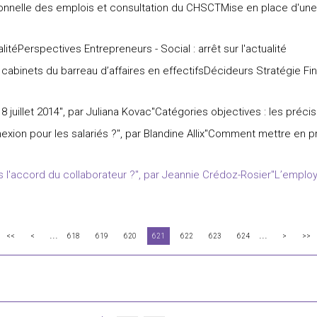
ionnelle des emplois et consultation du CHSCTMise en place d'une 
litéPerspectives Entrepreneurs - Social : arrêt sur l'actualité
cabinets du barreau d’affaires en effectifsDécideurs Stratégie F
 juillet 2014", par Juliana Kovac"Catégories objectives : les précis
ion pour les salariés ?", par Blandine Allix"Comment mettre en pr
s l'accord du collaborateur ?", par Jeannie Crédoz-Rosier"L’employ
...
...
<<
<
618
619
620
621
622
623
624
>
>>