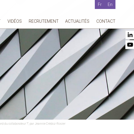
Fr
En
T
VIDÉOS
RECRUTEMENT
ACTUALITÉS
CONTACT
rd du collaborateur ?", par Jeannie Crédoz-Rosier