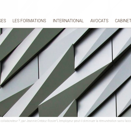
SES
LES FORMATIONS
INTERNATIONAL
AVOCATS
CABINE
 collaborateur ?", par Jeannie Crédoz-Rosier"L’employeur peut-il diminuer la rémunération sans l'acco