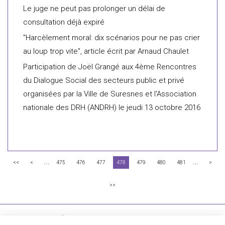
Le juge ne peut pas prolonger un délai de
consultation déjà expiré
"Harcèlement moral: dix scénarios pour ne pas crier
au loup trop vite", article écrit par Arnaud Chaulet
Participation de Joël Grangé aux 4ème Rencontres
du Dialogue Social des secteurs public et privé
organisées par la Ville de Suresnes et l'Association
nationale des DRH (ANDRH) le jeudi 13 octobre 2016
...
...
<<
<
475
476
477
478
479
480
481
>
>>
FLICHY GRANGÉ AVOCATS