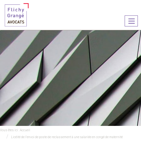
Ouvr
le
men
Vous êtes ici :
Accueil
Licéité de l’envoi de poste de reclassement à une salariée en congé de maternité